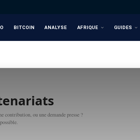
TO
BITCOIN
ANALYSE
AFRIQUE
GUIDES
tenariats
une contribution, ou une demande presse ?
possible.