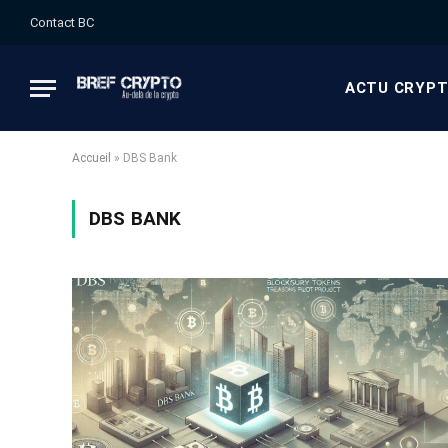
Contact BC
ACTU CRYP
Accueil
»
DBS Bank
DBS BANK