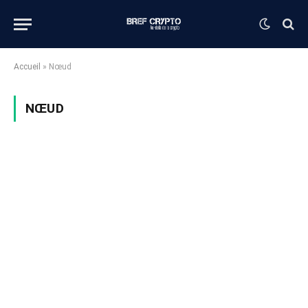
Accueil
»
Nœud
NŒUD