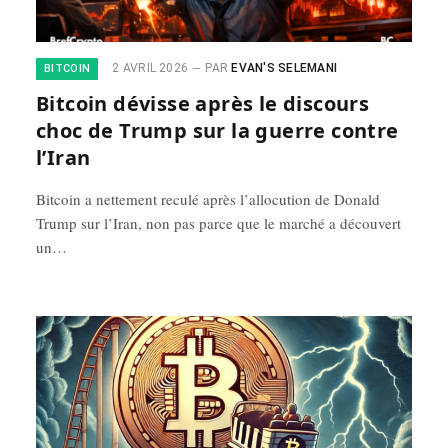
2 AVRIL 2026
PAR
EVAN'S SELEMANI
BITCOIN
Bitcoin dévisse après le discours
choc de Trump sur la guerre contre
l’Iran
Bitcoin a nettement reculé après l’allocution de Donald
Trump sur l’Iran, non pas parce que le marché a découvert
un…