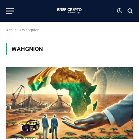
Accueil
»
Wahgnion
WAHGNION