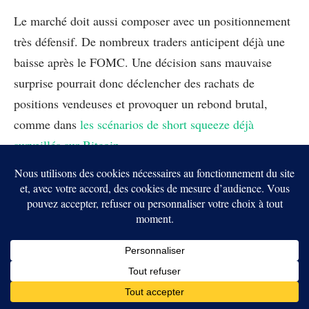
Le marché doit aussi composer avec un positionnement
très défensif. De nombreux traders anticipent déjà une
baisse après le FOMC. Une décision sans mauvaise
surprise pourrait donc déclencher des rachats de
positions vendeuses et provoquer un rebond brutal,
comme dans
les scénarios de short squeeze déjà
surveillés sur Bitcoin
.
Les cinq précédentes baisses ne condamnent pas le
Bitcoin à répéter le même scénario. Elles montrent
surtout que la période ouverte en octobre reste fragile.
Mercredi, le marché ne jugera pas seulement la
décision sur les taux. Il évaluera surtout la direction que
Kevin Warsh souhaite donner à la politique monétaire
américaine.