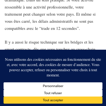
ressemble à une activité professionnelle, votre
traitement peut changer selon votre pays. Et même si
vous êtes carré, les délais administratifs ne sont pas
compatibles avec le “trade en 12 secondes”.
Il y a aussi le risque technique sur les bridges et les
smart contracts, dès que vous touchez au cross-chain.
L’arbitrage peut sembler “couvert” par un écart. Mais
un incident de pont peut effacer des mois de petits
profits.
Et il y a le risque de surestimation. L’arbitrage donne
l’impression qu’on ne prend pas de pari directionnel.
C’est partiellement vrai. Mais vous prenez un pari sur
la stabilité opérationnelle. Et ce pari peut coûter cher.