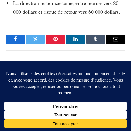
La direction reste incertaine, entre reprise vers 80
000 dollars et risque de retour vers 60 000 dollars.
Facebook
Twitter
Pinterest
LinkedIn
Tumblr
Email
Guy Gomez
Guy Gomez
analyste et journaliste spécialisé en
est
cryptomonnaies chez BrefCrypto
. Ses articles se
lecture experte des marchés
distinguent par une
,
intégrant cycles, psychologie des investisseurs et
rapports de force macro-économiques. Il analyse avec
enjeux réglementaires internationaux
précision les
, en
évaluant leur impact concret sur Bitcoin, les altcoins et
l’adoption institutionnelle. Guy Gomez accorde une