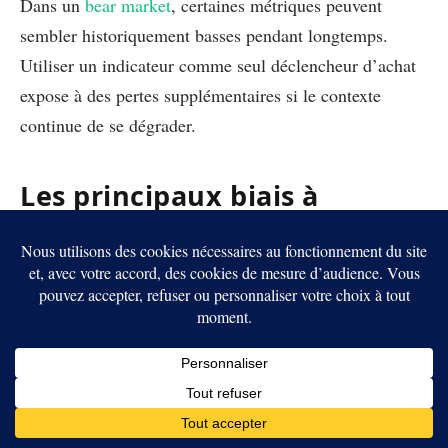
Dans un
bear market
, certaines métriques peuvent
sembler historiquement basses pendant longtemps.
Utiliser un indicateur comme seul déclencheur d’achat
expose à des pertes supplémentaires si le contexte
continue de se dégrader.
Les principaux biais à
connaître
Confusion adresse-utilisateur :
une adresse n’est
pas une personne et une entité peut en contrôler des
milliers.
Étiquettes incomplètes :
les portefeuilles d’un
service ne sont pas tous publics.