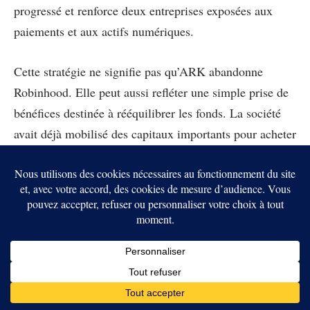
progressé et renforce deux entreprises exposées aux
paiements et aux actifs numériques.
Cette stratégie ne signifie pas qu’ARK abandonne
Robinhood. Elle peut aussi refléter une simple prise de
bénéfices destinée à rééquilibrer les fonds. La société
avait déjà mobilisé des capitaux importants pour acheter
des actions SpaceX lors de son introduction en Bourse.
Ce mouvement rejoint la tendance plus large où
les
plateformes crypto et les acteurs financiers rapprochent
actions, ETF et actifs numériques
. Coinbase veut
occuper cette zone hybride, entre infrastructure crypto
et courtier financier nouvelle génération.