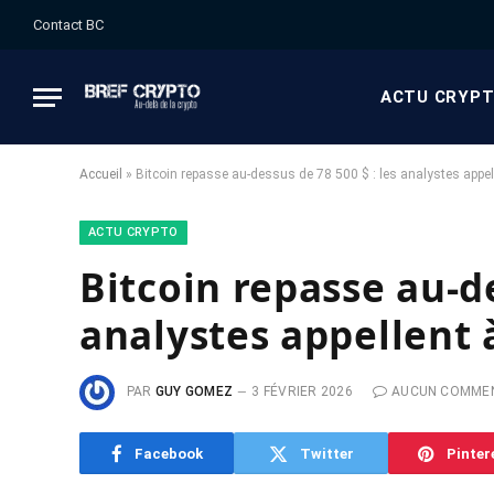
Contact BC
ACTU CRYP
Accueil
»
Bitcoin repasse au-dessus de 78 500 $ : les analystes appel
ACTU CRYPTO
Bitcoin repasse au-de
analystes appellent 
PAR
GUY GOMEZ
3 FÉVRIER 2026
AUCUN COMME
Facebook
Twitter
Pinter