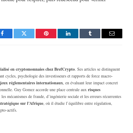
Facebook
Twitter
Pinterest
LinkedIn
Tumblr
Email
écialisé en cryptomonnaies chez BrefCrypto
. Ses articles se distinguent
rant cycles, psychologie des investisseurs et rapports de force macro-
jeux réglementaires internationaux
, en évaluant leur impact concret
risques
tutionnelle. Guy Gomez accorde une place centrale aux
 les mécanismes de fraude, d’ingénierie sociale et les erreurs récurrentes
stratégique sur l’Afrique
, où il étudie l’équilibre entre régulation,
pto-actifs.