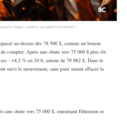
n analyste choqué : prudence ou euphorie incontrôlée ?
t repassé au-dessus des 78 500 $, comme un boxeur
i de compter. Après une chute vers 75 000 $ plus tôt
 sec : +4,2 % en 24 h, autour de 78 662 $. Dans le
ont suivi le mouvement, sans pour autant effacer la
ès une chute vers 75 000 $, entraînant Ethereum et