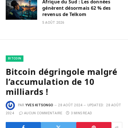
Afrique du Sud : Les données
génèrent désormais 62 % des
revenus de Telkom
5 AOÛT 2026
BITCOIN
Bitcoin dégringole malgré
l’accumulation de 10
milliards !
PAR
YVES KITSONGO
28 AOÛT 2024
UPDATED:
28 AOÛT
2024
AUCUN COMMENTAIRE
3 MINS READ