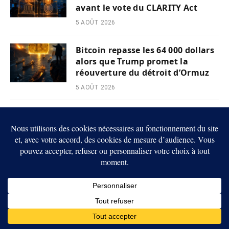
avant le vote du CLARITY Act
5 AOÛT 2026
Bitcoin repasse les 64 000 dollars
alors que Trump promet la
réouverture du détroit d’Ormuz
5 AOÛT 2026
Crypto : Wall Street réduit ses
objectifs sur Strategy malgré le
rebond de STRC
5 AOÛT 2026
Crypto : Dogecoin attend les
résultats de SpaceX pour tenter
un rebond
5 AOÛT 2026