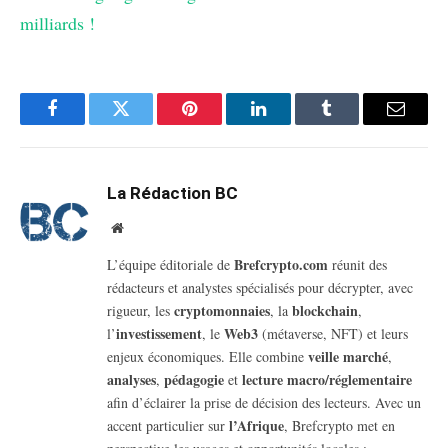
milliards !
Facebook
Twitter
Pinterest
LinkedIn
Tumblr
Email
La Rédaction BC
Website
Brefcrypto.com
L’équipe éditoriale de
réunit des
rédacteurs et analystes spécialisés pour décrypter, avec
cryptomonnaies
blockchain
rigueur, les
, la
,
investissement
Web3
l’
, le
(métaverse, NFT) et leurs
veille marché
enjeux économiques. Elle combine
,
analyses
pédagogie
lecture macro/réglementaire
,
et
afin d’éclairer la prise de décision des lecteurs. Avec un
l’Afrique
accent particulier sur
, Brefcrypto met en