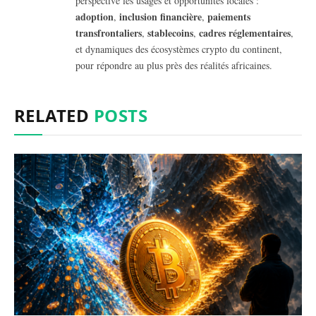
perspective les usages et opportunités locales :
adoption
inclusion financière
paiements
,
,
transfrontaliers
stablecoins
cadres réglementaires
,
,
,
et dynamiques des écosystèmes crypto du continent,
pour répondre au plus près des réalités africaines.
RELATED
POSTS