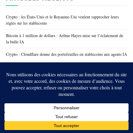
Crypto : les États-Unis et le Royaume-Uni veulent rapprocher leurs
règles sur les stablecoins
Bitcoin à 1 million de dollars : Arthur Hayes mise sur l’éclatement de
la bulle IA
Crypto : Cloudflare donne des portefeuilles en stablecoins aux agents IA
Bitcoin : trois hommes accusés d’un projet d’enlèvement visant des
cryptos
Ethereum veut brûler une partie des récompenses de staking avec l’EIP-
8363
Crypto : un ancien superviseur du FBI accusé d’avoir volé près de 1
million de dollars
Crypto : Cathie Wood mise 9,4 millions sur Coinbase et Circle avant le
vote du CLARITY Act