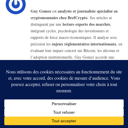
Guy Gomez
analyste et journaliste spécialisé en
est
cryptomonnaies chez BrefCrypto
. Ses articles se
lecture experte des marchés
distinguent par une
,
intégrant cycles, psychologie des investisseurs et
rapports de force macro-économiques. Il analyse avec
enjeux réglementaires internationaux
précision les
, en
évaluant leur impact concret sur Bitcoin, les altcoins et
l’adoption institutionnelle. Guy Gomez accorde une
risques systémiques et à la sécurité
place centrale aux
,
en décortiquant les mécanismes de fraude, d’ingénierie
sociale et les erreurs récurrentes des investisseurs. Il
regard stratégique sur l’Afrique
apporte enfin un
, où
il étudie l’équilibre entre régulation, souveraineté
financière et usages réels des crypto-actifs.
RELATED
POSTS