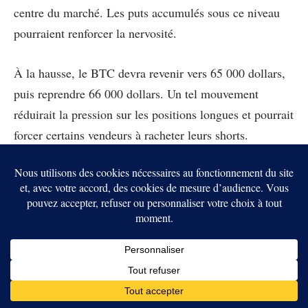
centre du marché. Les puts accumulés sous ce niveau
pourraient renforcer la nervosité.
À la hausse, le BTC devra revenir vers 65 000 dollars,
puis reprendre 66 000 dollars. Un tel mouvement
réduirait la pression sur les positions longues et pourrait
forcer certains vendeurs à racheter leurs shorts.
L’expiration des options ne détermine cependant pas
seule la tendance. Le ton restrictif de la Réserve
fédérale, les incertitudes autour de l’accord entre
Washington et Téhéran et la faiblesse de la demande au
comptant restent déterminants.
La séance pourrait donc produire des mouvements