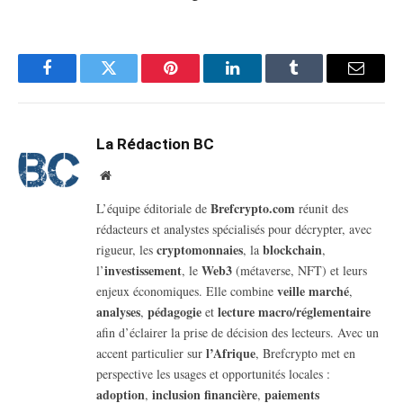
Facebook
Twitter
Pinterest
LinkedIn
Tumblr
Email
La Rédaction BC
Website
Brefcrypto.com
L’équipe éditoriale de
réunit des
rédacteurs et analystes spécialisés pour décrypter, avec
cryptomonnaies
blockchain
rigueur, les
, la
,
investissement
Web3
l’
, le
(métaverse, NFT) et leurs
veille marché
enjeux économiques. Elle combine
,
analyses
pédagogie
lecture macro/réglementaire
,
et
afin d’éclairer la prise de décision des lecteurs. Avec un
l’Afrique
accent particulier sur
, Brefcrypto met en
perspective les usages et opportunités locales :
adoption
inclusion financière
paiements
,
,