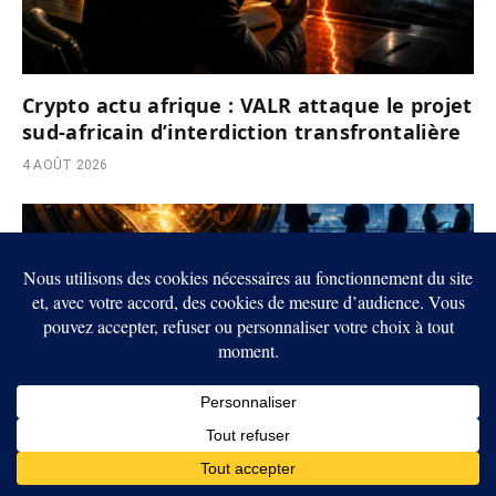
Crypto actu afrique : VALR attaque le projet
sud-africain d’interdiction transfrontalière
4 AOÛT 2026
Crypto : BlackRock tokenise une partie de