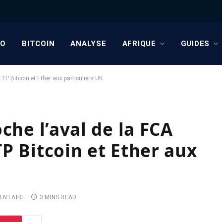
TO
BITCOIN
ANALYSE
AFRIQUE
GUIDES
TP Bitcoin et Ether aux particuliers UK
che l’aval de la FCA
P Bitcoin et Ether aux
ENTAIRE
3 MINS READ