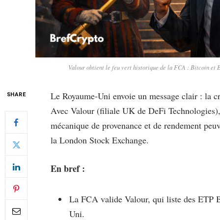
Valour obtient le feu vert historique de la FCA : Bitcoin et
Le Royaume-Uni envoie un message clair : la cr
SHARE
Avec Valour (filiale UK de DeFi Technologies),
mécanique de provenance et de rendement peuvent
la London Stock Exchange.
En bref :
La FCA valide Valour, qui liste des ETP B
Uni.