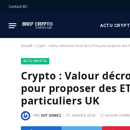
Contact BC
ACTU CRYP
Accueil
»
Crypto : Valour décroche l’aval de la FCA pour proposer des E
ACTU CRYPTO
Crypto : Valour décro
pour proposer des ET
particuliers UK
PAR
GUY GOMEZ
27 JANVIER 2026
AUCUN COMM