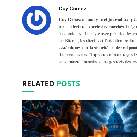
Guy Gomez
Guy Gomez
analyste et journaliste sp
est
lecture experte des marchés
par une
, intég
en
économiques. Il analyse avec précision les
sur Bitcoin, les altcoins et l’adoption insti
systémiques et à la sécurité
, en décortiquant
regard 
des investisseurs. Il apporte enfin un
souveraineté financière et usages réels des cry
RELATED
POSTS