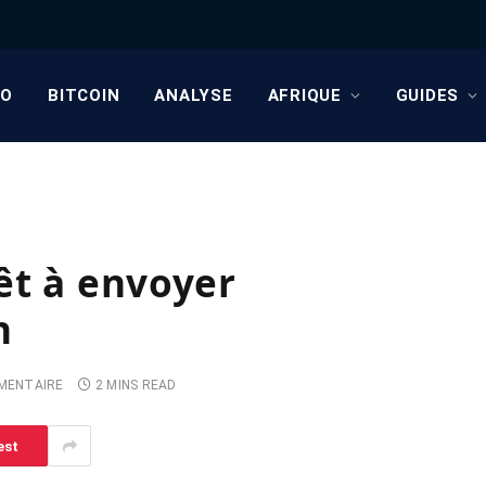
TO
BITCOIN
ANALYSE
AFRIQUE
GUIDES
êt à envoyer
n
MENTAIRE
2 MINS READ
est