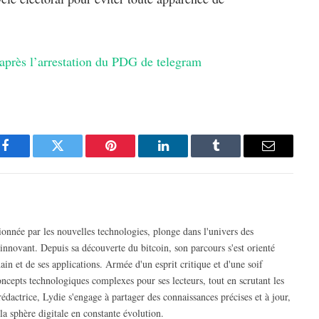
 après l’arrestation du PDG de telegram
OKIES MARKETING ET AFFICHER CE CONTENU
Facebook
Twitter
Pinterest
LinkedIn
Tumblr
Email
nnée par les nouvelles technologies, plonge dans l'univers des
nnovant. Depuis sa découverte du bitcoin, son parcours s'est orienté
in et de ses applications. Armée d'un esprit critique et d'une soif
concepts technologiques complexes pour ses lecteurs, tout en scrutant les
édactrice, Lydie s'engage à partager des connaissances précises et à jour,
la sphère digitale en constante évolution.