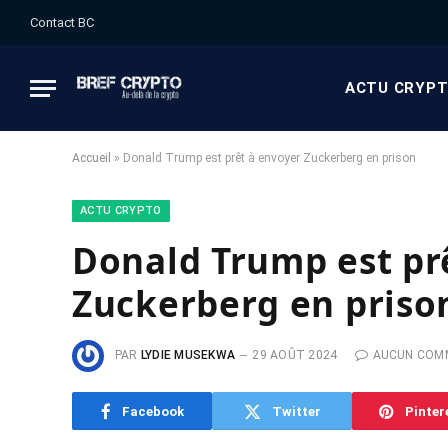
Contact BC
ACTU CRYP
Accueil
»
Donald Trump est prêt à envoyer Zuckerberg en prison
ACTU CRYPTO
Donald Trump est pr
Zuckerberg en priso
PAR
LYDIE MUSEKWA
29 AOÛT 2024
AUCUN COM
Facebook
Twitter
Pinter