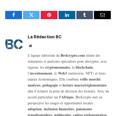
Facebook
Twitter
Pinterest
LinkedIn
Tumblr
Email
La Rédaction BC
Website
Brefcrypto.com
L’équipe éditoriale de
réunit des
rédacteurs et analystes spécialisés pour décrypter, avec
cryptomonnaies
blockchain
rigueur, les
, la
,
investissement
Web3
l’
, le
(métaverse, NFT) et leurs
veille marché
enjeux économiques. Elle combine
,
analyses
pédagogie
lecture macro/réglementaire
,
et
afin d’éclairer la prise de décision des lecteurs. Avec un
l’Afrique
accent particulier sur
, Brefcrypto met en
perspective les usages et opportunités locales :
adoption
inclusion financière
paiements
,
,
transfrontaliers
stablecoins
cadres réglementaires
,
,
,