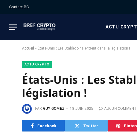
Contact BC
ACTU CRYP
Accueil
»
États-Unis : Les Stablecoins entrent dans la législation !
ACTU CRYPTO
États-Unis : Les Stab
législation !
PAR
GUY GOMEZ
18 JUIN 2025
AUCUN COMMENT
Facebook
Twitter
Pinter