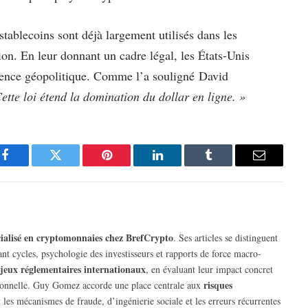
stablecoins sont déjà largement utilisés dans les
on. En leur donnant un cadre légal, les États-Unis
fluence géopolitique. Comme l’a souligné David
ette loi étend la domination du dollar en ligne. »
Facebook
Twitter
Pinterest
LinkedIn
Tumblr
Email
écialisé en cryptomonnaies chez BrefCrypto
. Ses articles se distinguent
rant cycles, psychologie des investisseurs et rapports de force macro-
jeux réglementaires internationaux
, en évaluant leur impact concret
risques
tutionnelle. Guy Gomez accorde une place centrale aux
 les mécanismes de fraude, d’ingénierie sociale et les erreurs récurrentes