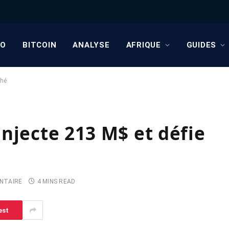
TO
BITCOIN
ANALYSE
AFRIQUE
GUIDES
ché
njecte 213 M$ et défie
NTAIRE
4 MINS READ
est