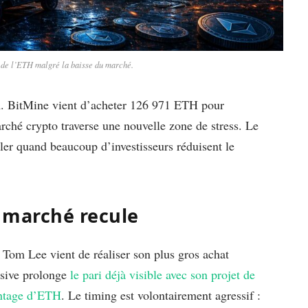
de l’ETH malgré la baisse du marché.
m. BitMine vient d’acheter 126 971 ETH pour
arché crypto traverse une nouvelle zone de stress. Le
uler quand beaucoup d’investisseurs réduisent le
 marché recule
r Tom Lee vient de réaliser son plus gros achat
nsive prolonge
le pari déjà visible avec son projet de
antage d’ETH
. Le timing est volontairement agressif :