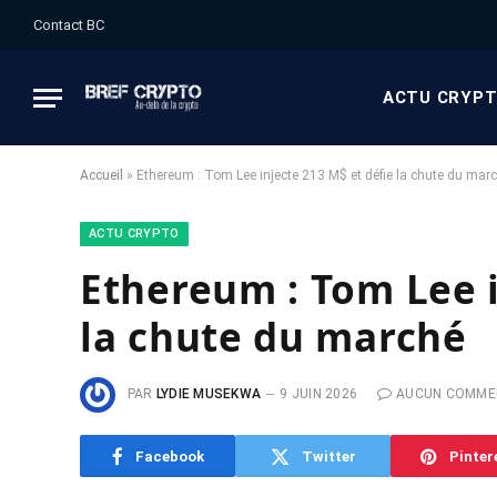
Contact BC
ACTU CRYP
Accueil
»
Ethereum : Tom Lee injecte 213 M$ et défie la chute du mar
ACTU CRYPTO
Ethereum : Tom Lee i
la chute du marché
PAR
LYDIE MUSEKWA
9 JUIN 2026
AUCUN COMME
Facebook
Twitter
Pinter