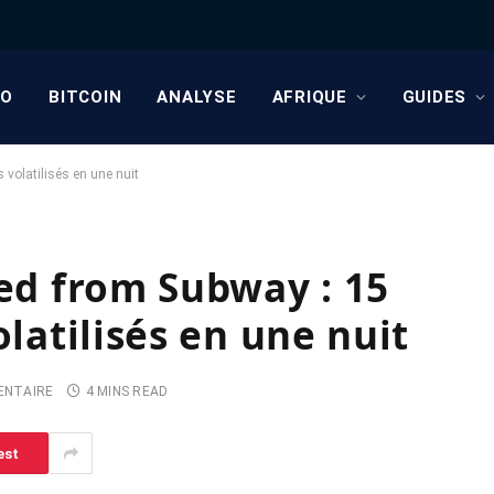
TO
BITCOIN
ANALYSE
AFRIQUE
GUIDES
 volatilisés en une nuit
red from Subway : 15
olatilisés en une nuit
ENTAIRE
4 MINS READ
est