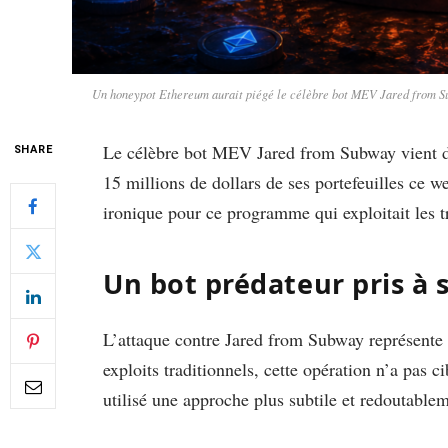
Un honeypot Ethereum aurait piégé le célèbre bot MEV Jared from Subw
Le célèbre bot MEV Jared from Subway vient de 
SHARE
15 millions de dollars de ses portefeuilles ce w
ironique pour ce programme qui exploitait les t
Un bot prédateur pris à 
L’attaque contre Jared from Subway représente 
exploits traditionnels, cette opération n’a pas ci
utilisé une approche plus subtile et redoutablem