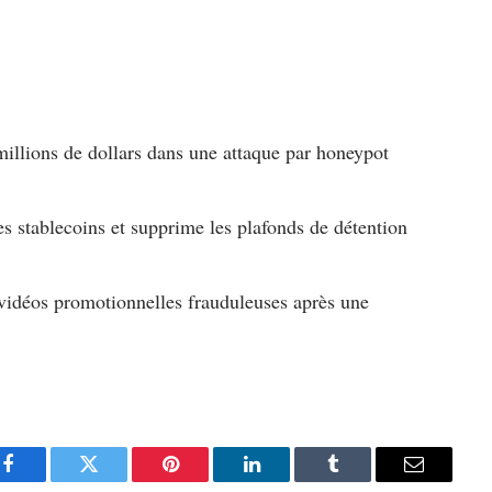
llions de dollars dans une attaque par honeypot
s stablecoins et supprime les plafonds de détention
 vidéos promotionnelles frauduleuses après une
Facebook
Twitter
Pinterest
LinkedIn
Tumblr
Email