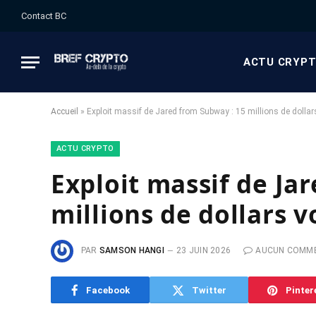
Contact BC
ACTU CRYP
Accueil
»
Exploit massif de Jared from Subway : 15 millions de dollars
ACTU CRYPTO
Exploit massif de Ja
millions de dollars v
PAR
SAMSON HANGI
23 JUIN 2026
AUCUN COMM
Facebook
Twitter
Pinter