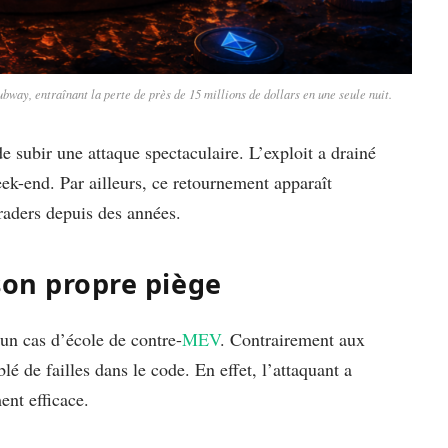
ay, entraînant la perte de près de 15 millions de dollars en une seule nuit.
subir une attaque spectaculaire. L’exploit a drainé
eek-end. Par ailleurs, ce retournement apparaît
raders depuis des années.
son propre piège
un cas d’école de contre-
MEV
. Contrairement aux
blé de failles dans le code. En effet, l’attaquant a
ent efficace.