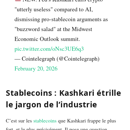
"utterly useless" compared to AI,
dismissing pro-stablecoin arguments as
"buzzword salad" at the Midwest
Economic Outlook summit.
pic.twitter.com/oNsc3UE6q3
— Cointelegraph (@Cointelegraph)
February 20, 2026
Stablecoins : Kashkari étrille
le jargon de l’industrie
C’est sur les
stablecoins
que Kashkari frappe le plus
fort, et le plus précisément. Il pose une question