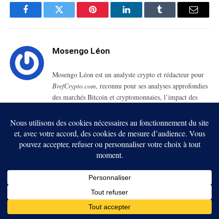
Facebook
Twitter
Pinterest
LinkedIn
Tumblr
Email
Mosengo Léon
Mosengo Léon est un analyste crypto et rédacteur pour
BrefCrypto.com
, reconnu pour ses analyses approfondies
des marchés Bitcoin et cryptomonnaies, l’impact des
événements structurants comme les crises et levées de
fonds, et sa capacité à rendre accessibles les enjeux
techniques et économiques de la blockchain pour
investisseurs et passionnés
RELATED
POSTS