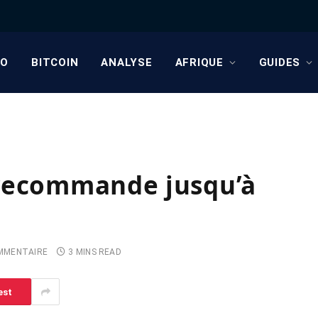
TO
BITCOIN
ANALYSE
AFRIQUE
GUIDES
 recommande jusqu’à
MMENTAIRE
3 MINS READ
est