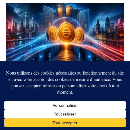
6 AOÛT 2026
PAR
MOSENGO LÉON
ACTUALITÉS
Crypto : les États-Unis et le Royaume-
Uni veulent rapprocher leurs règles sur
les stablecoins
Washington et Londres rapprochent leurs politiques crypto afin
de limiter la fragmentation des règles sur les stablecoins.