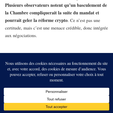
Plusieurs observateurs notent qu’un basculement de
la Chambre compliquerait la suite du mandat et
pourrait geler la réforme crypto
. Ce n’est pas une
certitude, mais c’est une menace crédible, donc intégrée
aux négociations.
Facebook
Twitter
Pinterest
LinkedIn
Tumblr
Email
Evan's Selemani
J’ai plongé dans Bitcoin dès 2017, bien avant qu’il ne
devienne un sujet grand public. Depuis, j’ai transformé
cette immersion de terrain en expertise concrète :
analyse des cycles de marché, compréhension fine des