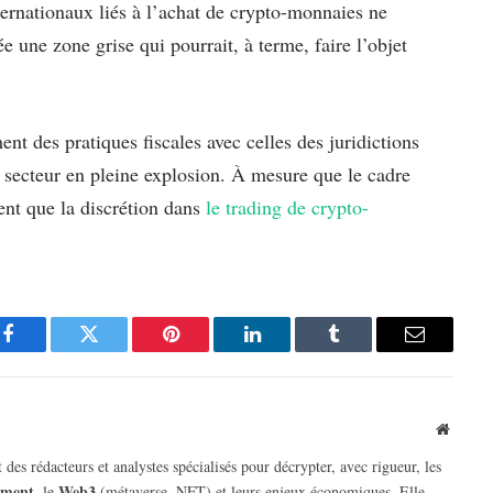
nternationaux liés à l’achat de crypto-monnaies ne
e une zone grise qui pourrait, à terme, faire l’objet
ment des pratiques fiscales avec celles des juridictions
n secteur en pleine explosion. À mesure que le cadre
dent que la discrétion dans
le trading de crypto-
Facebook
Twitter
Pinterest
LinkedIn
Tumblr
Email
Websit
 des rédacteurs et analystes spécialisés pour décrypter, avec rigueur, les
sement
Web3
, le
(métaverse, NFT) et leurs enjeux économiques. Elle