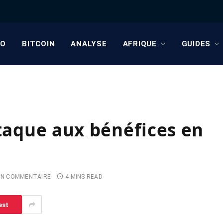
TO
BITCOIN
ANALYSE
AFRIQUE
GUIDES
ttaque aux bénéfices en
N COMMENTAIRE
4 MINS READ
est