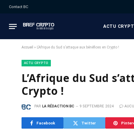
Contact BC
ACTU CRYP
Accueil
»
L’Afrique du Sud s’attaque aux bénéfices en Crypto !
ACTU CRYPTO
L’Afrique du Sud s’a
Crypto !
PAR
LA RÉDACTION BC
9 SEPTEMBRE 2024
AUCU
Facebook
Twitter
Pinter