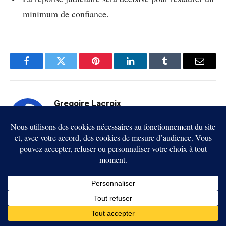
minimum de confiance.
Facebook
Twitter
Pinterest
LinkedIn
Tumblr
Email
Gregoire Lacroix
analyste et rédacteur chez
Grégoire Lacroix est
BrefCrypto
cryptomonnaies et les
, spécialisé dans les
marchés numériques
Bitcoin,
. Il se concentre sur
l’analyse de marché, les cadres réglementaires et
l’adoption réelle de la blockchain
. Son travail
lecture stratégique et factuelle
privilégie une
, orientée
regard
usage et impact économique. Il apporte un
expert sur l’écosystème crypto africain
, entre
opportunités, risques et structuration du marché.