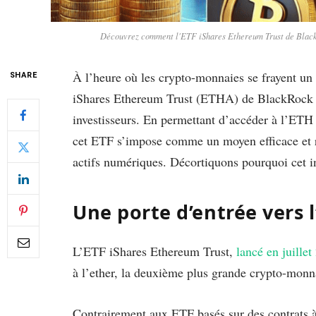
Découvrez comment l'ETF iShares Ethereum Trust de BlackR
À l’heure où les crypto-monnaies se frayent un 
SHARE
iShares Ethereum Trust (ETHA) de BlackRock s
investisseurs. En permettant d’accéder à l’ETH 
cet ETF s’impose comme un moyen efficace et r
actifs numériques. Décortiquons pourquoi cet in
Une porte d’entrée vers l
L’ETF iShares Ethereum Trust,
lancé en juillet
à l’ether, la deuxième plus grande crypto-monna
Contrairement aux ETF basés sur des contrats à