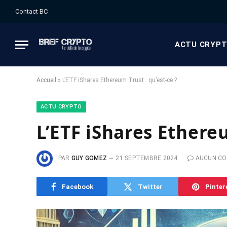
Contact BC
ACTU CRYP
Accueil
»
L’ETF iShares Ethereum Trust : qu’est-ce ?
ACTU CRYPTO
L’ETF iShares Ethereu
PAR
GUY GOMEZ
21 SEPTEMBRE 2024
AUCUN C
Facebook
Twitter
Pinter