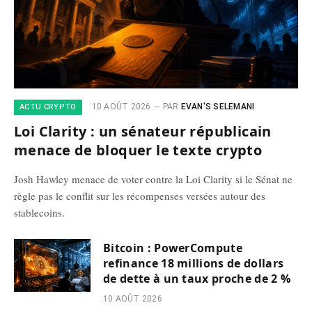
10 AOÛT 2026
PAR
EVAN'S SELEMANI
ACTU CRYPTO
Loi Clarity : un sénateur républicain
menace de bloquer le texte crypto
Josh Hawley menace de voter contre la Loi Clarity si le Sénat ne
règle pas le conflit sur les récompenses versées autour des
stablecoins.
Bitcoin : PowerCompute
refinance 18 millions de dollars
de dette à un taux proche de 2 %
10 AOÛT 2026