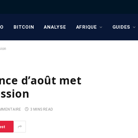
TO
BITCOIN
ANALYSE
AFRIQUE
GUIDES
sion
ance d’août met
ssion
MMENTAIRE
3 MINS READ
est