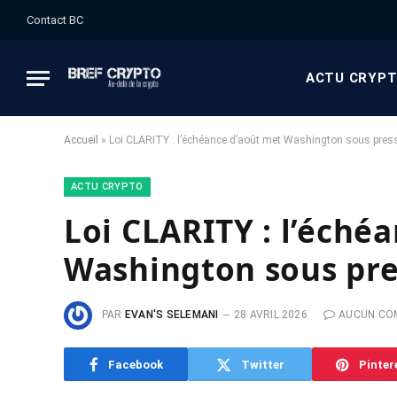
Contact BC
ACTU CRYP
Accueil
»
Loi CLARITY : l’échéance d’août met Washington sous pres
ACTU CRYPTO
Loi CLARITY : l’éché
Washington sous pre
PAR
EVAN'S SELEMANI
28 AVRIL 2026
AUCUN CO
Facebook
Twitter
Pinter