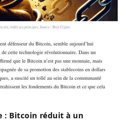
tcoin, trahit ses principes. Source : Bref Crypto
ent défenseur du Bitcoin, semble aujourd’hui
 de cette technologie révolutionnaire. Dans un
 affirmé que le Bitcoin n’est pas une monnaie, mais
mpagnée de sa promotion des stablecoins en dollars
es, a suscité un tollé au sein de la communauté
 trahissent les fondements du Bitcoin et ce que cela
e : Bitcoin réduit à un