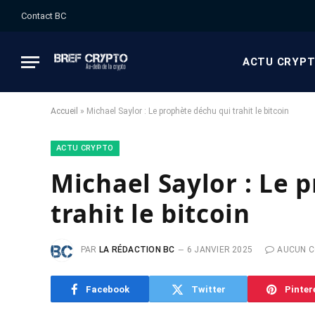
Contact BC
ACTU CRYP
Accueil
»
Michael Saylor : Le prophète déchu qui trahit le bitcoin
ACTU CRYPTO
Michael Saylor : Le 
trahit le bitcoin
PAR
LA RÉDACTION BC
6 JANVIER 2025
AUCUN 
Facebook
Twitter
Pinter