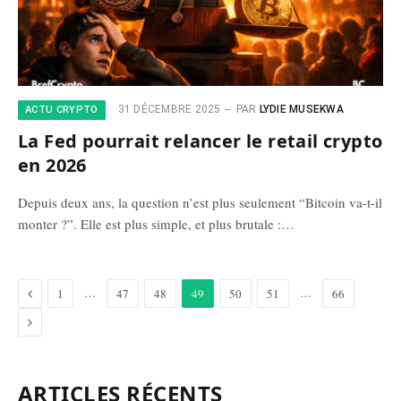
31 DÉCEMBRE 2025
PAR
LYDIE MUSEKWA
ACTU CRYPTO
La Fed pourrait relancer le retail crypto
en 2026
Depuis deux ans, la question n’est plus seulement “Bitcoin va-t-il
monter ?”. Elle est plus simple, et plus brutale :…
Précédent
…
…
1
47
48
49
50
51
66
Suivant
ARTICLES RÉCENTS