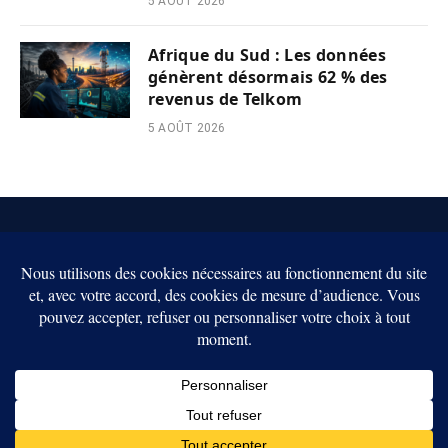
5 AOÛT 2026
Afrique du Sud : Les données
génèrent désormais 62 % des
revenus de Telkom
5 AOÛT 2026
X
(Twitter)
CONTACT
L’EQUIPE
POLITIQUE DE CONFIDENTIALITÉ
CONDITIONS D’UTILISATION
MENTIONS LÉGALES
© 2026 BrefCrypto. Tous droits réservés.