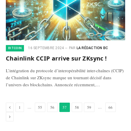
16 SEPTEMBRE 2024
PAR
LA RÉDACTION BC
BITCOIN
Chainlink CCIP arrive sur ZKsync !
L’intégration du protocole d’interopérabilité inter-chaînes (CCIP)
de Chainlink sur ZKsync marque un tournant décisif dans
l’univers des blockchains. Annoncée récemment,…
Précédent
…
…
1
55
56
57
58
59
66
Suivant