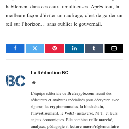
habilement dans ces eaux tumultueuses. Après tout, la
meilleure façon d’éviter un naufrage, c’est de garder un
œil sur l’horizon… sans oublier le gouvernail.
Facebook
Twitter
Pinterest
LinkedIn
Tumblr
Email
La Rédaction BC
Website
Brefcrypto.com
L’équipe éditoriale de
réunit des
rédacteurs et analystes spécialisés pour décrypter, avec
cryptomonnaies
blockchain
rigueur, les
, la
,
investissement
Web3
l’
, le
(métaverse, NFT) et leurs
veille marché
enjeux économiques. Elle combine
,
analyses
pédagogie
lecture macro/réglementaire
,
et