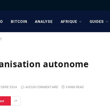
TO
BITCOIN
ANALYSE
AFRIQUE
GUIDES
O)
ganisation autonome
TOBRE 2024
AUCUN COMMENTAIRE
3 MINS READ
est