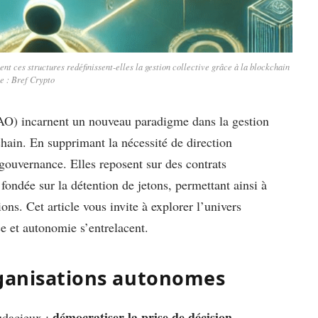
ces structures redéfinissent-elles la gestion collective grâce à la blockchain
ce : Bref Crypto
AO) incarnent un nouveau paradigme dans la gestion
hain. En supprimant la nécessité de direction
 gouvernance. Elles reposent sur des contrats
fondée sur la détention de jetons, permettant ainsi à
ns. Cet article vous invite à explorer l’univers
e et autonomie s’entrelacent.
rganisations autonomes
démocratiser la prise de décision
udacieux :
.