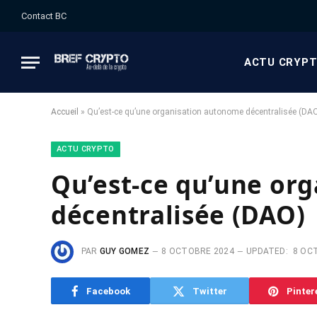
Contact BC
ACTU CRYP
Accueil
»
Qu’est-ce qu’une organisation autonome décentralisée (DA
ACTU CRYPTO
Qu’est-ce qu’une or
décentralisée (DAO)
PAR
GUY GOMEZ
8 OCTOBRE 2024
UPDATED:
8 OC
Facebook
Twitter
Pinter