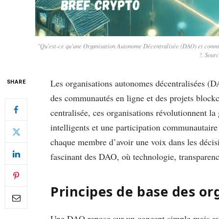
"Qu'est-ce qu'une Organisation Autonome Décentralisée (DAO) et comment 
?. Sour
Les organisations autonomes décentralisées (D
SHARE
des communautés en ligne et des projets blockc
centralisée, ces organisations révolutionnent la
intelligents et une participation communautaire 
chaque membre d’avoir une voix dans les décisio
fascinant des DAO, où technologie, transparenc
Principes de base des o
Une DAO repose sur un concept simple mais a