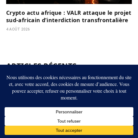
Crypto actu afrique : VALR attaque le projet
sud-africain d’interdiction transfrontalière
4 AOÛT 2026
ARTICLES RÉCENTS
Crypto : les États-Unis et le Royaume-Uni veulent rapprocher leurs
règles sur les stablecoins
Bitcoin à 1 million de dollars : Arthur Hayes mise sur l’éclatement de
la bulle IA
Crypto : Cloudflare donne des portefeuilles en stablecoins aux agents IA
Bitcoin : trois hommes accusés d’un projet d’enlèvement visant des