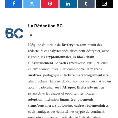
Facebook
Twitter
Pinterest
LinkedIn
Tumblr
Email
La Rédaction BC
Website
Brefcrypto.com
L’équipe éditoriale de
réunit des
rédacteurs et analystes spécialisés pour décrypter, avec
cryptomonnaies
blockchain
rigueur, les
, la
,
investissement
Web3
l’
, le
(métaverse, NFT) et leurs
veille marché
enjeux économiques. Elle combine
,
analyses
pédagogie
lecture macro/réglementaire
,
et
afin d’éclairer la prise de décision des lecteurs. Avec un
l’Afrique
accent particulier sur
, Brefcrypto met en
perspective les usages et opportunités locales :
adoption
inclusion financière
paiements
,
,
transfrontaliers
stablecoins
cadres réglementaires
,
,
,
et dynamiques des écosystèmes crypto du continent,
pour répondre au plus près des réalités africaines.