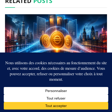
RELATED
POSTS
Crypto : les États-Unis et le Royaume-Uni
veulent rapprocher leurs règles sur les
stablecoins
6 AOÛT 2026