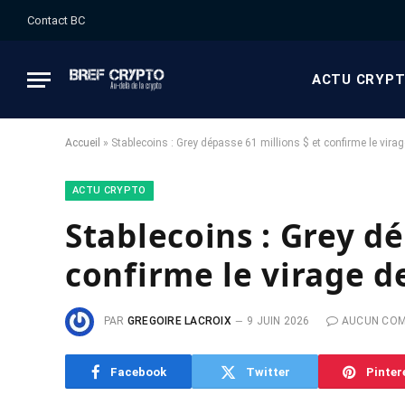
Contact BC
ACTU CRYP
Accueil
»
Stablecoins : Grey dépasse 61 millions $ et confirme le vira
ACTU CRYPTO
Stablecoins : Grey dé
confirme le virage d
PAR
GREGOIRE LACROIX
9 JUIN 2026
AUCUN CO
Facebook
Twitter
Pinter