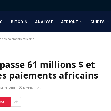
TO
BITCOIN
ANALYSE
AFRIQUE
GUIDES
ge des paiements africains
passe 61 millions $ et
es paiements africains
MMENTAIRE
5 MINS READ
est