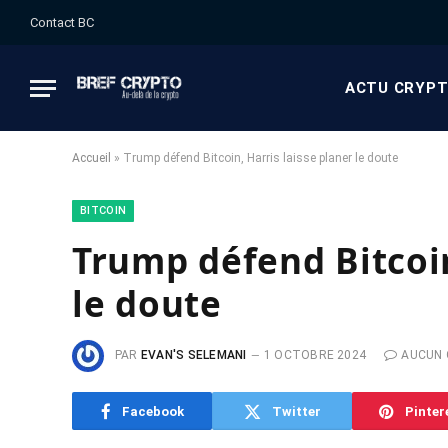
Contact BC
ACTU CRYP
Accueil
»
Trump défend Bitcoin, Harris laisse planer le doute
BITCOIN
Trump défend Bitcoin
le doute
PAR
EVAN'S SELEMANI
1 OCTOBRE 2024
AUCUN
Facebook
Twitter
Pinter