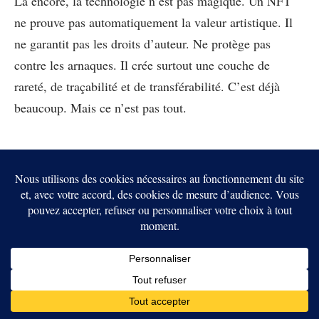
Là encore, la technologie n’est pas magique. Un NFT
ne prouve pas automatiquement la valeur artistique. Il
ne garantit pas les droits d’auteur. Ne protège pas
contre les arnaques. Il crée surtout une couche de
rareté, de traçabilité et de transférabilité. C’est déjà
beaucoup. Mais ce n’est pas tout.
DAO : organiser des
communautés sans
entreprise classique
Les DAO, ou organisations autonomes décentralisées,
veulent réinventer la coordination collective. Une DAO
peut gérer une trésorerie, voter des propositions,
financer des contributeurs, attribuer des rôles ou décider