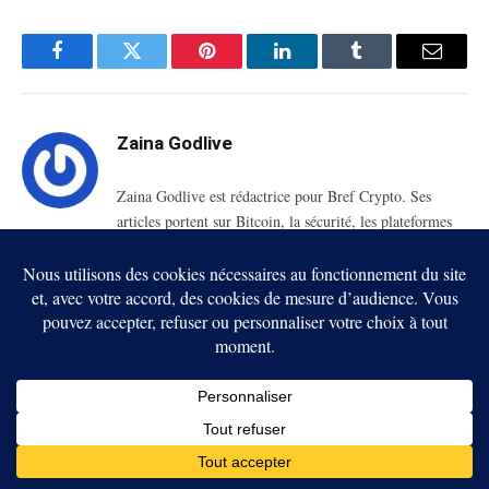
Facebook
Twitter
Pinterest
LinkedIn
Tumblr
Email
Zaina Godlive
Zaina Godlive est rédactrice pour Bref Crypto. Ses
articles portent sur Bitcoin, la sécurité, les plateformes
crypto et les usages de l’intelligence artificielle dans le
trading. Elle suit notamment les risques de phishing, les
décisions macroéconomiques et les outils proposés aux
utilisateurs.
RELATED
POSTS