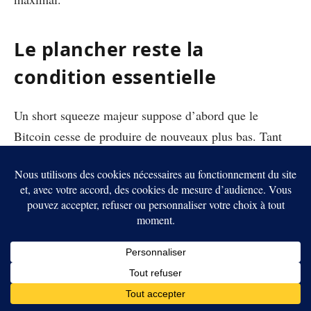
Le plancher reste la
condition essentielle
Un short squeeze majeur suppose d’abord que le
Bitcoin cesse de produire de nouveaux plus bas. Tant
que le marché n’a pas formé de plancher crédible, les
vendeurs peuvent conserver le contrôle et repousser
chaque tentative de reprise.
Le premier signal serait une défense durable des
supports proches de 60 000 dollars. Le BTC devrait
ensuite reprendre les résistances situées au-dessus de 66
000 dollars. Une accélération accompagnée de volumes