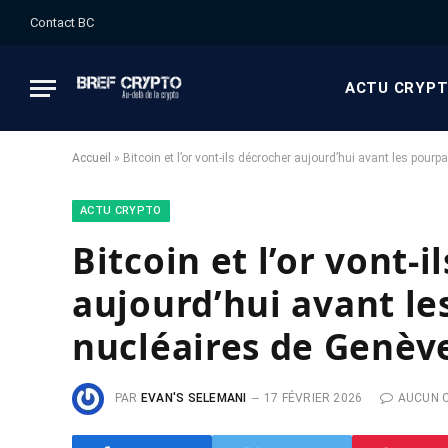
Contact BC
ACTU CRYP
Accueil
»
Bitcoin et l’or vont-ils décrocher aujourd’hui avant les pourp
ACTU CRYPTO
Bitcoin et l’or vont-i
aujourd’hui avant le
nucléaires de Genève
PAR
EVAN'S SELEMANI
17 FÉVRIER 2026
AUCUN 