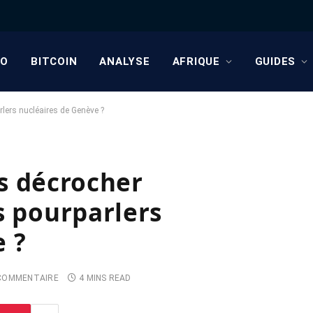
TO
BITCOIN
ANALYSE
AFRIQUE
GUIDES
arlers nucléaires de Genève ?
ls décrocher
s pourparlers
 ?
COMMENTAIRE
4 MINS READ