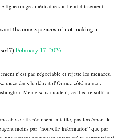
une ligne rouge américaine sur l’enrichissement.
y want the consequences of not making a
nse47)
February 17, 2026
ssement n’est pas négociable et rejette les menaces.
xercices dans le détroit d’Ormuz côté iranien.
hington. Même sans incident, ce théâtre suffit à
e chose : ils réduisent la taille, pas forcément la
 bougent moins par “nouvelle information” que par
te, une rumeur peut peser autant qu’un communiqué.