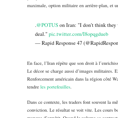
maximale, option militaire en arrière-plan, et 
.
@POTUS
on Iran: "I don't think the
deal."
pic.twitter.com/I8opqgdueb
— Rapid Response 47 (@RapidRespo
En face, l’Iran répète que son droit à l’enrichi
Le décor se charge aussi d’images militaires. E
Renforcement américain dans la région côté Was
tendre
les portefeuilles
.
Dans ce contexte, les traders font souvent la mêm
conviction. Le résultat se voit vite. Les cours
manque d’appétit. Quand le volume se contrac