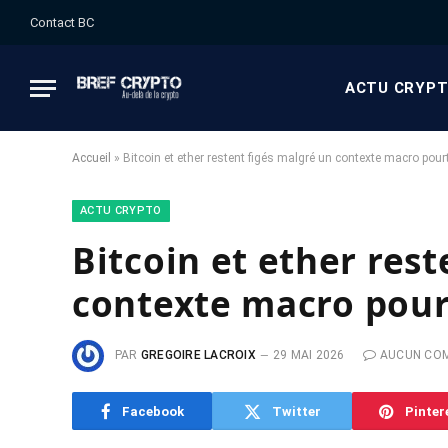
Contact BC
ACTU CRYP
Accueil
»
Bitcoin et ether restent figés malgré un contexte macro pour
ACTU CRYPTO
Bitcoin et ether res
contexte macro pour
PAR
GREGOIRE LACROIX
29 MAI 2026
AUCUN CO
Facebook
Twitter
Pinter