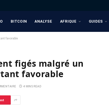
TO
BITCOIN
ANALYSE
AFRIQUE
GUIDES
tant favorable
tent figés malgré un
tant favorable
MMENTAIRE
4 MINS READ
est