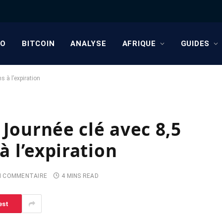
TO
BITCOIN
ANALYSE
AFRIQUE
GUIDES
s à l’expiration
 Journée clé avec 8,5
à l’expiration
N COMMENTAIRE
4 MINS READ
est