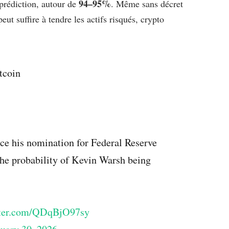
94–95%
prédiction, autour de
. Même sans décret
ut suffire à tendre les actifs risqués, crypto
tcoin
ce his nomination for Federal Reserve
the probability of Kevin Warsh being
tter.com/QDqBjO97sy