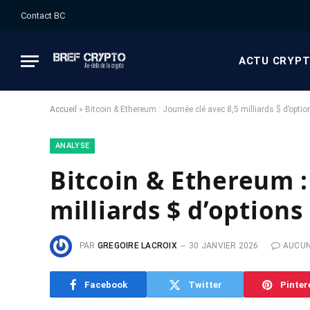
Contact BC
ACTU CRYP
Accueil
»
Bitcoin & Ethereum : Journée clé avec 8,5 milliards $ d’option
ANALYSE
Bitcoin & Ethereum :
milliards $ d’options 
PAR
GREGOIRE LACROIX
30 JANVIER 2026
AUCU
Facebook
Twitter
Pinter