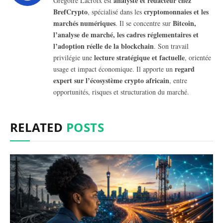
analyste et rédacteur chez
Grégoire Lacroix est
BrefCrypto
cryptomonnaies et les
, spécialisé dans les
marchés numériques
Bitcoin,
. Il se concentre sur
l’analyse de marché, les cadres réglementaires et
l’adoption réelle de la blockchain
. Son travail
lecture stratégique et factuelle
privilégie une
, orientée
regard
usage et impact économique. Il apporte un
expert sur l’écosystème crypto africain
, entre
opportunités, risques et structuration du marché.
RELATED
POSTS