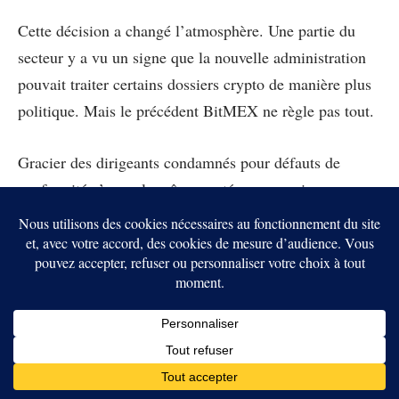
Cette décision a changé l’atmosphère. Une partie du
secteur y a vu un signe que la nouvelle administration
pouvait traiter certains dossiers crypto de manière plus
politique. Mais le précédent BitMEX ne règle pas tout.
Gracier des dirigeants condamnés pour défauts de
conformité n’a pas la même portée que gracier un
fondateur associé à une fraude massive ou un
développeur lié à un protocole de confidentialité. Le tri
sera donc crucial, et il sera scruté par les marchés
comme par les procureurs.
La crypto veut défendre le
code, pas tous les